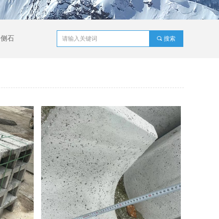
路侧石
끠
搜索