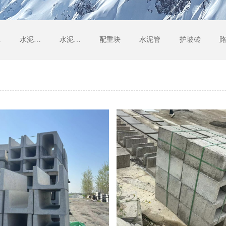
墩
水泥管检查井
水泥楼板
配重块
水泥管
护坡砖