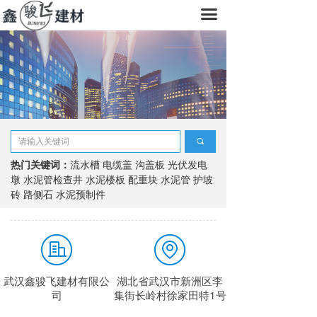
끀
首页
关于我们
产品中心
工程案例
新闻资讯
끠
热门关键词：
流水槽 电缆盖 沟盖板 光伏发电
联系我们
墩 水泥管检查井 水泥楼板 配重块 水泥管 护坡
砖 路侧石 水泥预制件
武汉鑫骏飞建材有限公
湖北省武汉市新洲区李
司
集街长岭村徐家田特1号